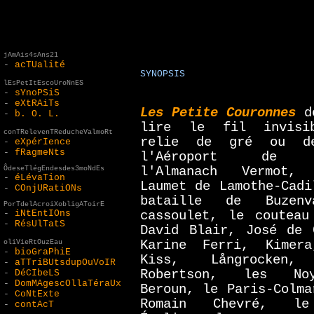
jAmAis4sAns21
-
acTUalité
SYNOPSIS
lEsPetItEscoUroNnES
-
sYnoPSiS
-
eXtRAiTs
Les Petite Couronnes
d
-
b. O. L.
lire le fil invisi
conTRelevenTReducheValmoRt
relie de gré ou d
-
eXpérIence
-
fRagmeNts
l'Aéroport de D
ÔdeseTlégEndesdes3moNdEs
l'Almanach Vermot, 
-
éLévaTion
Laumet de Lamothe-Cadi
-
COnjURatiONs
bataille de Buzen
PorTdelAcroiXobligAToirE
-
iNtEntIOns
cassoulet, le couteau
-
RésUlTatS
David Blair, José de 
oliVieRtOuzEau
Karine Ferri, Kimera
-
bioGraPhiE
Kiss, Långrocken,
-
aTTriBUtsdupOuVoIR
-
DéCIbeLS
Robertson, les No
-
DomMAgescOllaTéraUx
Beroun, le Paris-Colma
-
CoNtExte
Romain Chevré, le
-
contAcT